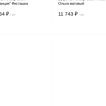
танция" Фисташка
Ольха матовый
64 ₽
11 743 ₽
/ шт
/ шт