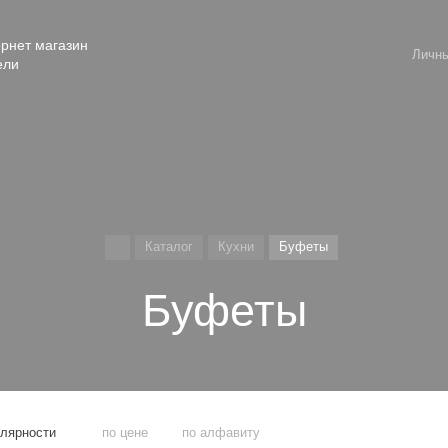
рнет магазин
Личны
ели
Каталог
Кухни
Буфеты
Буфеты
улярности
по цене
по алфавиту