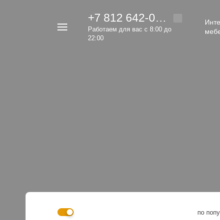
+7 812 642-00-92
Инте
Например,
Работаем для вас с 8:00 до
меб
кровать
22:00
Найти
везде
по поп