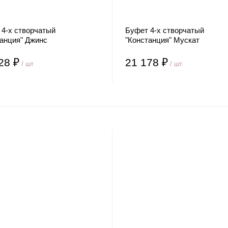
 4-х створчатый
Буфет 4-х створчатый
танция" Джинс
"Констанция" Мускат
28 ₽
21 178 ₽
/ шт
/ шт