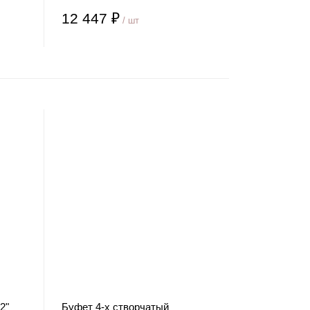
12 447 ₽
/ шт
2"
Буфет 4-х створчатый