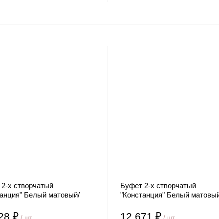
 2-х створчатый
Буфет 2-х створчатый
танция" Белый матовый/
"Констанция" Белый матовый
ой
Джинс
28 ₽
12 671 ₽
/ шт
/ шт