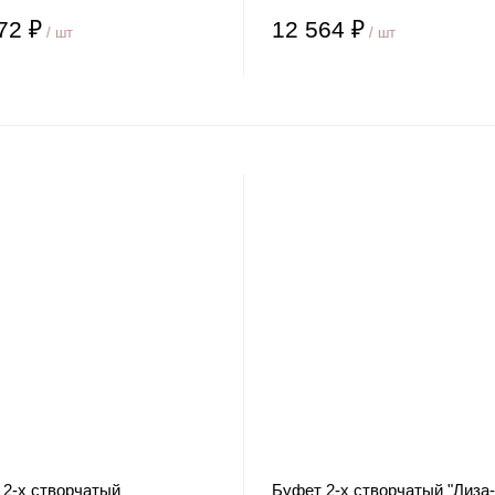
72 ₽
12 564 ₽
/ шт
/ шт
 2-х створчатый
Буфет 2-х створчатый "Лиза-