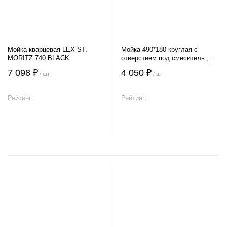
Мойка кварцевая LEX ST.
Мойка 490*180 круглая с
MORITZ 740 BLACK
отверстием под смеситель ,
толщ 0,8 мм
7 098 ₽
4 050 ₽
/ шт
/ шт
Рейтинг:
Рейтинг:
В корзину
В корзину