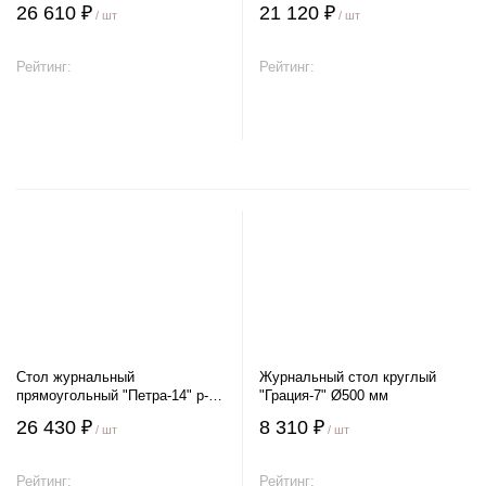
26 610 ₽
21 120 ₽
/ шт
/ шт
Рейтинг:
Рейтинг:
В корзину
В корзину
Стол журнальный
Журнальный стол круглый
прямоугольный "Петра-14" р-р
"Грация-7" Ø500 мм
1200*650 мм
26 430 ₽
8 310 ₽
/ шт
/ шт
Рейтинг:
Рейтинг: