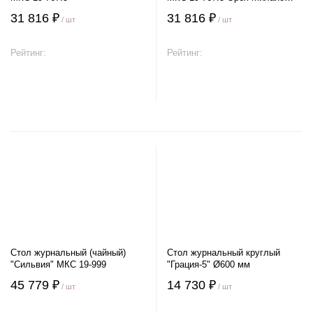
(темная патина)
31 816 ₽
31 816 ₽
/ шт
/ шт
Рейтинг:
Рейтинг:
В корзину
В корзину
Стол журнальный (чайный)
Стол журнальный круглый
"Сильвия" МКС 19-999
"Грация-5" Ø600 мм
45 779 ₽
14 730 ₽
/ шт
/ шт