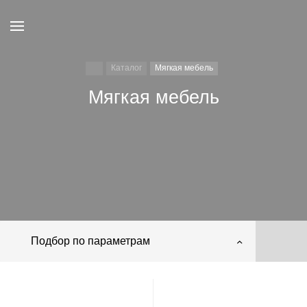
Каталог
Мягкая мебель
Мягкая мебель
Банкетки
Пуфы
Угловые диваны
Прямые диваны
Кресло-кровать
Кресла
Подбор по параметрам