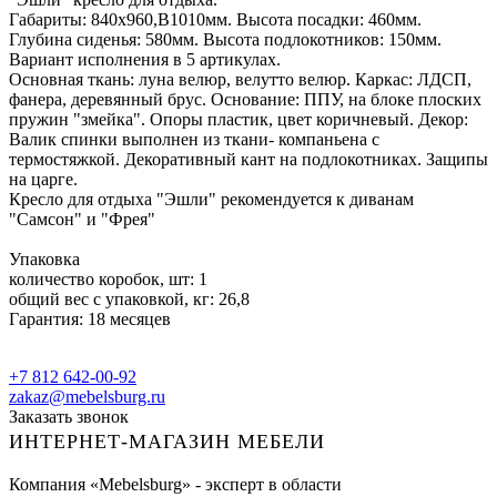
Габариты: 840х960,В1010мм. Высота посадки: 460мм.
Глубина сиденья: 580мм. Высота подлокотников: 150мм.
Вариант исполнения в 5 артикулах.
Основная ткань: луна велюр, велутто велюр. Каркас: ЛДСП,
фанера, деревянный брус. Основание: ППУ, на блоке плоских
пружин "змейка". Опоры пластик, цвет коричневый. Декор:
Валик спинки выполнен из ткани- компаньена с
термостяжкой. Декоративный кант на подлокотниках. Защипы
на царге.
Кресло для отдыха "Эшли" рекомендуется к диванам
"Самсон" и "Фрея"
Упаковка
количество коробок, шт: 1
общий вес с упаковкой, кг: 26,8
Гарантия: 18 месяцев
+7 812 642-00-92
zakaz@mebelsburg.ru
Заказать звонок
ИНТЕРНЕТ-МАГАЗИН МЕБЕЛИ
Компания «Mebelsburg» - эксперт в области