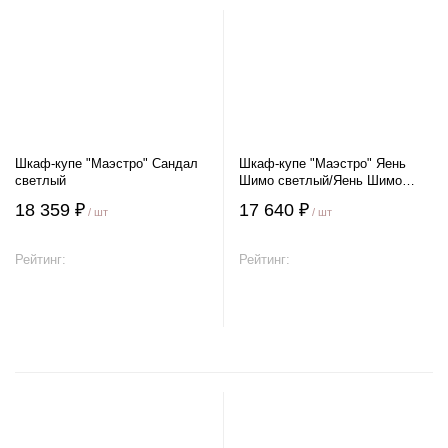
Шкаф-купе "Маэстро" Сандал
Шкаф-купе "Маэстро" Яень
светлый
Шимо светлый/Яень Шимо
темный
18 359 ₽
17 640 ₽
/ шт
/ шт
Рейтинг:
Рейтинг:
В корзину
В корзину