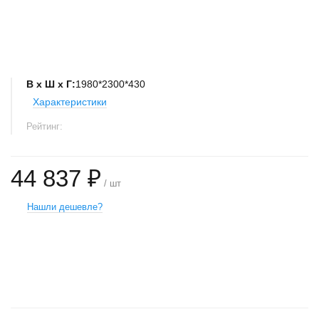
В х Ш х Г:
1980*2300*430
Характеристики
Рейтинг:
44 837 ₽
/ шт
Нашли дешевле?
+
−