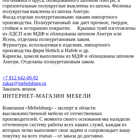
погонажного бруса, облицованного шпоном Анегри, а
горизонтальные полукруглые выклеены из шпона. Филенка
полукруглая выклеена из шпона Анегри.
Фасад отделан полиуретановыми лаками импортного
производства. Полиуретановый лак дает прочное, твердое,
стойкое к истиранию покрытие. Крышки тумб изготовлены
из ЛДСП или МДФ и облицованы шпоном Анегри или
Ясень, отделаны полиуретановым лаком.
Фурнитура, используемая в изделиях, импортного
производства фирм Hettich и Hafele и др.
Карнизы, цоколя выполнены из МДФ и облицованы шпоном
Анегри. Отделаны полиуретановым лаком.
+7 812 642-00-92
zakaz@mebelsburg.ru
Заказать звонок
ИНТЕРНЕТ-МАГАЗИН МЕБЕЛИ
Компания «Mebelsburg» - эксперт в области
высококачественной мебели от отечественных
производителей. С момента своего основания мы наладили
отточенную систему работы всех наших служб, каждая из
которых четко выполняет свои задачи и сопровождает вашу
покупку на всех этапах – от заказа до доставки.