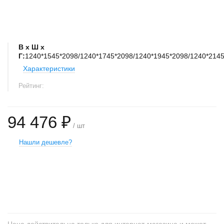
В х Ш х
Г:
1240*1545*2098/1240*1745*2098/1240*1945*2098/1240*214
Характеристики
Рейтинг:
94 476 ₽
/ шт
Нашли дешевле?
+
−