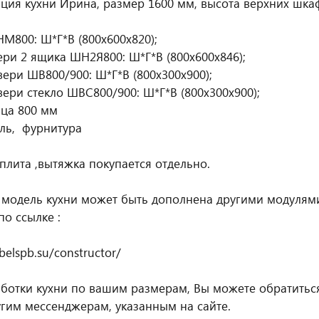
ция кухни Ирина, размер 1600 мм, высота верхних шка
М800: Ш*Г*В (800х600х820);
вери 2 ящика ШН2Я800: Ш*Г*В (800х600х846);
вери ШВ800/900: Ш*Г*В (800х300х900);
вери стекло ШВС800/900: Ш*Г*В (800х300х900);
ца 800 мм
аль, фурнитура
,плита ,вытяжка покупается отдельно.
 модель кухни может быть дополнена другими модулями
по ссылке :
belspb.su/constructor/
ботки кухни по вашим размерам, Вы можете обратиться 
угим мессенджерам, указанным на сайте.