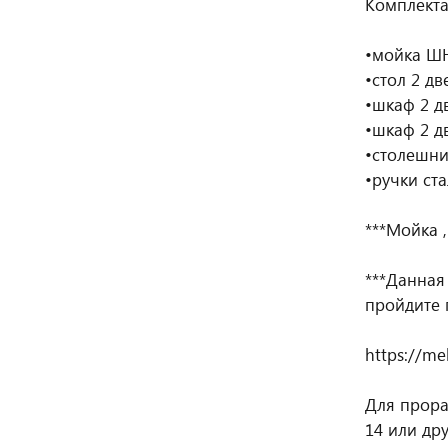
Комплекта
•мойка ШН
•стол 2 д
•шкаф 2 д
•шкаф 2 д
•столешни
•ручки ст
***Мойка 
***Данная
пройдите 
https://me
Для прора
14 или др