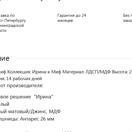
тавка по
Гарантия до 24
Без 
кт-Петербургу
месяцев
зака
енинградской
асти
ние
иф Коллекция: Ирина-к Миф Материал: ЛДСП/МДФ Высота: 23
ия: 14 рабочих дней
от производителя:
овое решение "Ирина"
елый
елый матовый/Джинс, МДФ
ешницы: Антарес 26 мм