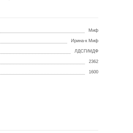
Миф
Ирина-к Миф
ЛДСП/МДФ
2362
1600