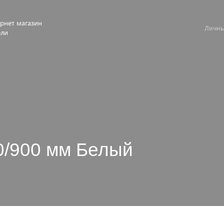
рнет магазин
Личны
ели
0/900 мм Белый