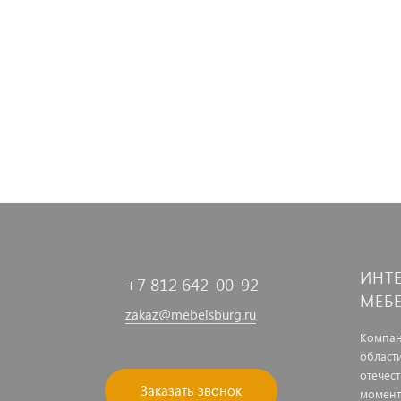
ИНТ
+7 812 642-00-92
МЕБ
zakaz@mebelsburg.ru
Компан
област
отечес
Заказать звонок
момент