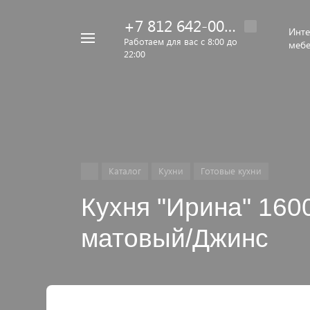
+7 812 642-00-92
Инте
Например,
Работаем для вас с 8:00 до
меб
22:00
кровать
Найти
везде
Каталог
Кухни
Готовые кухни
Кухня "Ирина" 160
матовый/Джинс