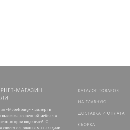
ЕРНЕТ-МАГАЗИН
КАТАЛОГ ТОВАРОВ
ЕЛИ
НА ГЛАВНУЮ
ия «Mebelsburg» - эксперт в
ДОСТАВКА И ОПЛАТА
и высококачественной мебели от
твенных производителей. С
СБОРКА
а своего основания мы наладили