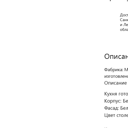
Дос
Сан
и Л
обл
Описа
Фабрика: М
изготовлен
Описание 
Кухня гот
Корпус: Б
Фасад: Б
Цвет стол