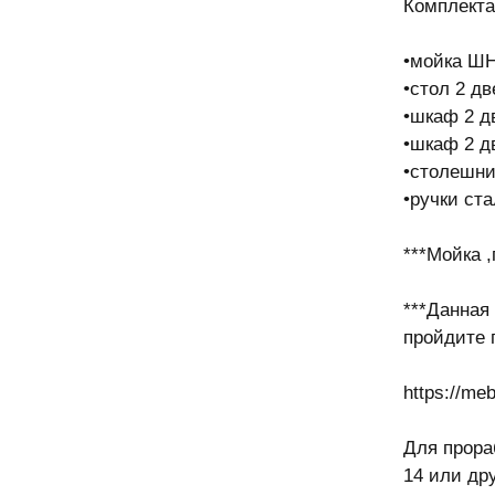
Комплекта
•мойка ШН
•стол 2 д
•шкаф 2 д
•шкаф 2 д
•столешни
•ручки ст
***Мойка ,
***Данная
пройдите 
https://me
Для прора
14 или др