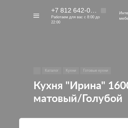
+7 812 642-00-92
Инте
Например,
Работаем для вас с 8:00 до
меб
кровать
22:00
Найти
везде
Каталог
Кухни
Готовые кухни
Кухня "Ирина" 16
матовый/Голубой