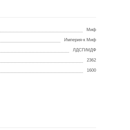
Миф
Империя-к Миф
ЛДСП/МДФ
2362
1600