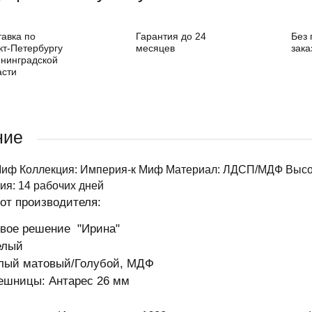
тавка по
Гарантия до 24
Без
кт-Петербургу
месяцев
зака
енинградской
асти
ние
Миф Коллекция: Империя-к Миф Материал: ЛДСП/МДФ Высота
ия: 14 рабочих дней
от производителя:
овое решение "Ирина"
елый
лый матовый/Голубой, МДФ
ешницы: Антарес 26 мм