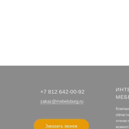
ИНТ
+7 812 642-00-92
МЕБ
zakaz@mebelsburg.ru
Компани
област
отечес
Заказать звонок
момент