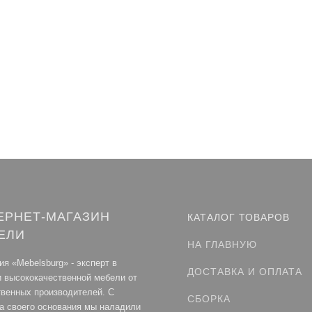
ЕРНЕТ-МАГАЗИН
КАТАЛОГ ТОВАРОВ
ЕЛИ
НА ГЛАВНУЮ
я «Mebelsburg» - эксперт в
ДОСТАВКА И ОПЛАТА
и высококачественной мебели от
твенных производителей. С
СБОРКА
а своего основания мы наладили