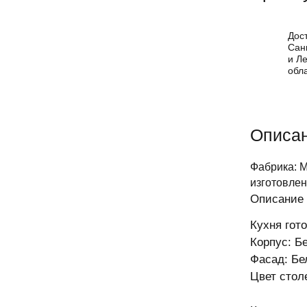
Дос
Сан
и Л
обл
Описа
Фабрика: 
изготовлен
Описание 
Кухня гот
Корпус: Б
Фасад: Бе
Цвет стол