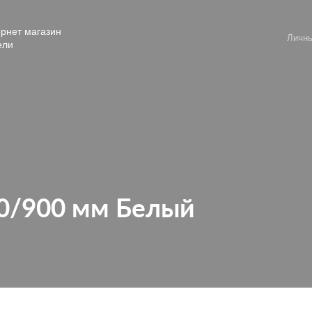
рнет магазин
Личны
ели
00/900 мм Белый