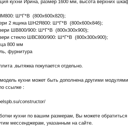
ция кухни Ирина, размер 1600 мм, высота верхних шка
М800: Ш*Г*В (800х600х820);
вери 2 ящика ШН2Я800: Ш*Г*В (800х600х846);
вери ШВ800/900: Ш*Г*В (800х300х900);
вери стекло ШВС800/900: Ш*Г*В (800х300х900);
ца 800 мм
аль, фурнитура
плита ,вытяжка покупается отдельно.
 модель кухни может быть дополнена другими модулями 
по ссылке :
belspb.su/constructor/
ботки кухни по вашим размерам, Вы можете обратиться к
угим мессенджерам, указанным на сайте.