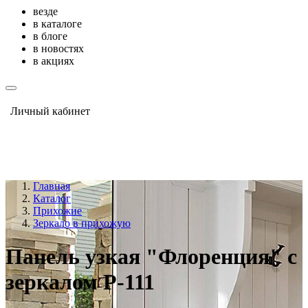
везде
в каталоге
в блоге
в новостях
в акциях
Личный кабинет
Главная
Каталог
Прихожие
Зеркало в прихожую
Панель узкая "Флоренция" с
зеркалом Р-111