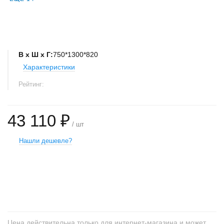
В х Ш х Г:
750*1300*820
Характеристики
Рейтинг:
43 110 ₽
/ шт
Нашли дешевле?
+
−
Цена действительна только для интернет-магазина и может