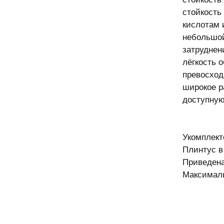
стойкость
кислотам 
небольшой
затруднен
лёгкость о
превосход
широкое р
доступную
Укомплект
Плинтус в
Приведена
Максималь