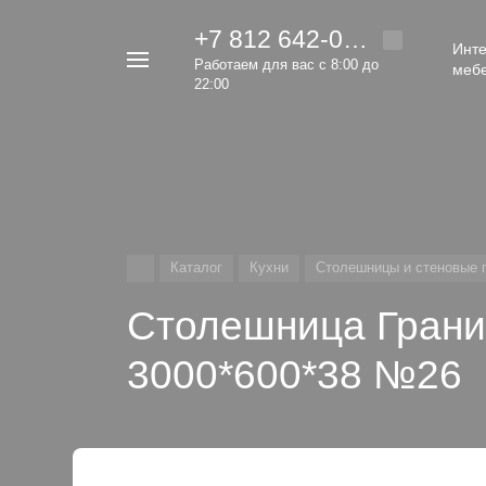
+7 812 642-00-92
Инте
Например,
Работаем для вас с 8:00 до
меб
кровать
22:00
Найти
везде
Каталог
Кухни
Столешницы и стеновые 
Столешница Грани
3000*600*38 №26