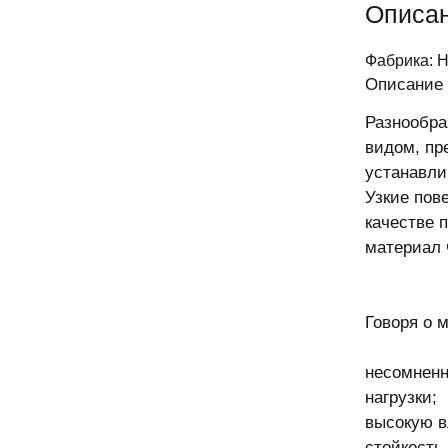
Описа
Фабрика: Н
Описание 
Разнообра
видом, пр
устанавли
Узкие пов
качестве 
материал 
Говоря о 
несомненн
нагрузки;
высокую в
стойкость