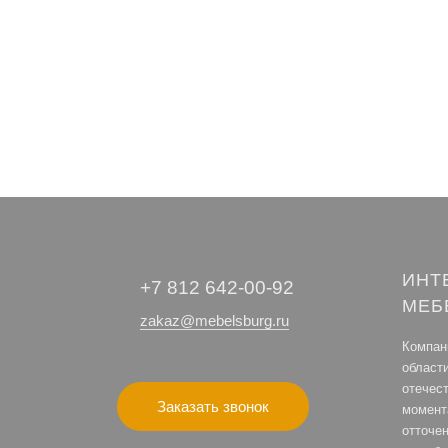
ИНТ
+7 812 642-00-92
МЕБ
zakaz@mebelsburg.ru
Компани
област
отечес
Заказать звонок
момент
отточе