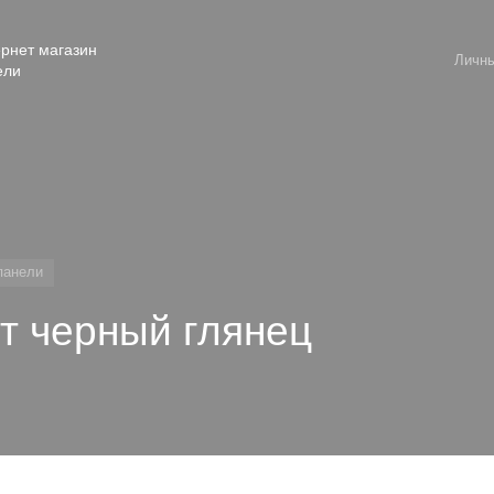
рнет магазин
Личны
ели
панели
т черный глянец