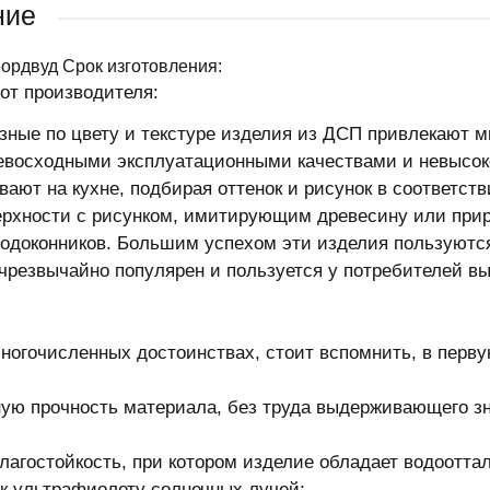
ние
ордвуд Срок изготовления:
от производителя:
зные по цвету и текстуре изделия из ДСП привлекают 
евосходными эксплуатационными качествами и невысок
вают на кухне, подбирая оттенок и рисунок в соответств
ерхности с рисунком, имитирующим древесину или прир
подоконников. Большим успехом эти изделия пользуются
чрезвычайно популярен и пользуется у потребителей в
многочисленных достоинствах, стоит вспомнить, в перву
ую прочность материала, без труда выдерживающего з
лагостойкость, при котором изделие обладает водоотт
 к ультрафиолету солнечных лучей;