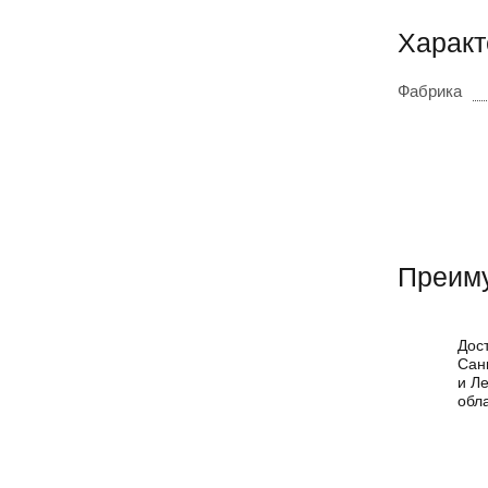
Характ
Фабрика
Преиму
Дос
Сан
и Л
обл