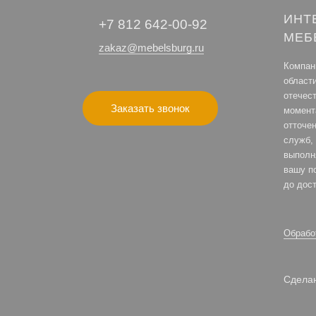
ИНТ
+7 812 642-00-92
МЕБ
zakaz@mebelsburg.ru
Компани
област
отечес
Заказать звонок
момент
отточе
служб, 
выполн
вашу по
до дост
Обрабо
Сделан