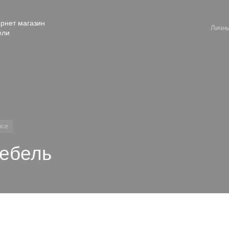
рнет магазин
Личны
ели
асе
мебель