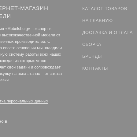
ЕРНЕТ-МАГАЗИН
КАТАЛОГ ТОВАРОВ
ЕЛИ
НА ГЛАВНУЮ
я «Mebelsburg» - эксперт в
ДОСТАВКА И ОПЛАТА
и высококачественной мебели от
твенных производителей. С
СБОРКА
а своего основания мы наладили
нную систему работы всех наших
БРЕНДЫ
каждая из которых четко
яет свои задачи и сопровождает
КОНТАКТЫ
купку на всех этапах – от заказа
авки.
тка персональных данных
о в