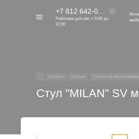
+7 812 642-00-92
Инте
Например,
Работаем для вас с 8:00 до
меб
кровать
22:00
Найти
везде
Каталог
Стулья
Стулья на металлокарк
Стул "MILAN" SV 