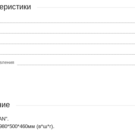
еристики
овления
ние
AN".
980*500*460мм (в*ш*г).