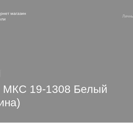
рнет магазин
Личны
ели
" МКС 19-1308 Белый
ина)