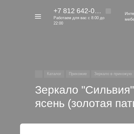
+7 812 642-00-92
Инте
Например,
Работаем для вас с 8:00 до
меб
кровать
22:00
Найти
везде
Каталог
Прихожие
Зеркало в прихожую
Зеркало "Сильвия
ясень (золотая пат