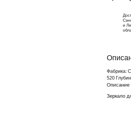
Дос
Сан
и Л
обл
Описа
Фабрика: 
520 Глубин
Описание 
Зеркало д