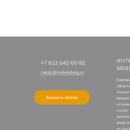
ИНТ
+7 812 642-00-92
МЕБ
zakaz@mebelsburg.ru
Компани
област
отечес
Заказать звонок
момент
отточе
служб, 
выполн
вашу по
до дост